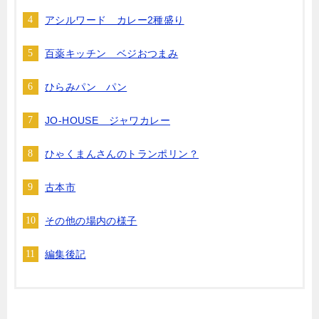
アシルワード カレー2種盛り
百薬キッチン ベジおつまみ
ひらみパン パン
JO-HOUSE ジャワカレー
ひゃくまんさんのトランポリン？
古本市
その他の場内の様子
編集後記