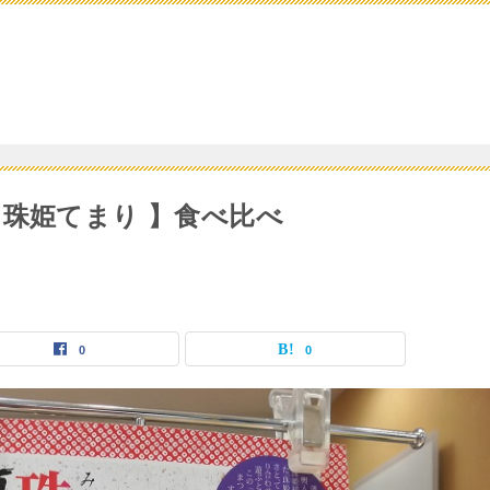
 珠姫てまり 】食べ比べ
0
0