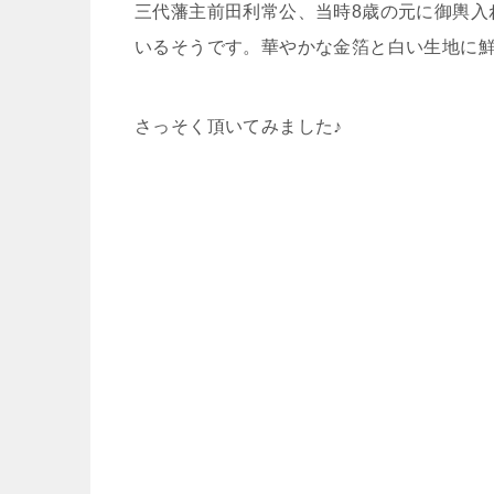
三代藩主前田利常公、当時8歳の元に御輿入
いるそうです。華やかな金箔と白い生地に
さっそく頂いてみました♪