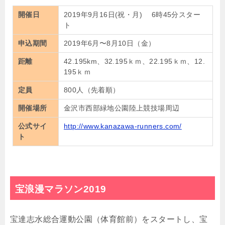
開催日
2019年9月16日(祝・月) 6時45分スター
ト
申込期間
2019年6月〜8月10日（金）
距離
42.195km、32.195ｋｍ、22.195ｋｍ、12.
195ｋｍ
定員
800人（先着順）
開催場所
金沢市西部緑地公園陸上競技場周辺
公式サイ
http://www.kanazawa-runners.com/
ト
宝浪漫マラソン2019
宝達志水総合運動公園（体育館前）をスタートし、宝