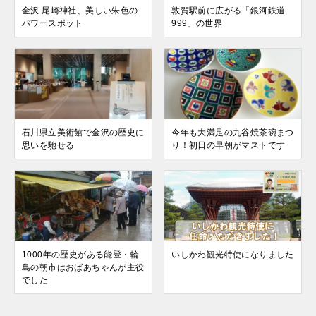
金沢 尾崎神社、美しい朱色の
敦賀駅前に広がる「銀河鉄道
パワースポット
999」の世界
石川県立美術館で金沢の歴史に
今年も大満足の九谷焼茶碗まつ
思いを馳せる
り！初日の早朝がマストです
1000年の歴史がある能登・輪
いしかわ観光特使になりました
島の朝市はおばあちゃんが主役
でした