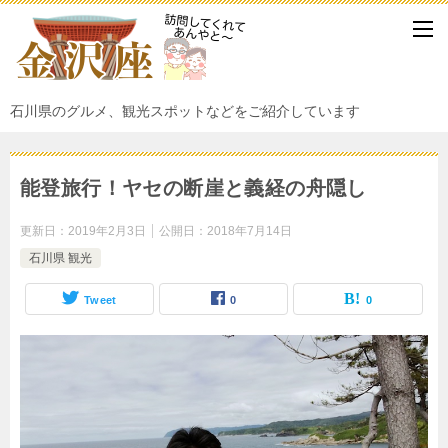
石川県のグルメ、観光スポットなどをご紹介しています
能登旅行！ヤセの断崖と義経の舟隠し
更新日：
2019年2月3日
公開日：
2018年7月14日
石川県 観光
Tweet
0
0