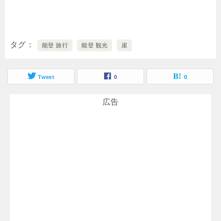
タグ
能登 旅行
能登 観光
崖
Tweet
0
0
広告