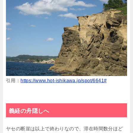
引用：
https://www.hot-ishikawa.jp/spot/6641#
義経の舟隠しへ
ヤセの断崖は以上で終わりなので、滞在時間数分ほど