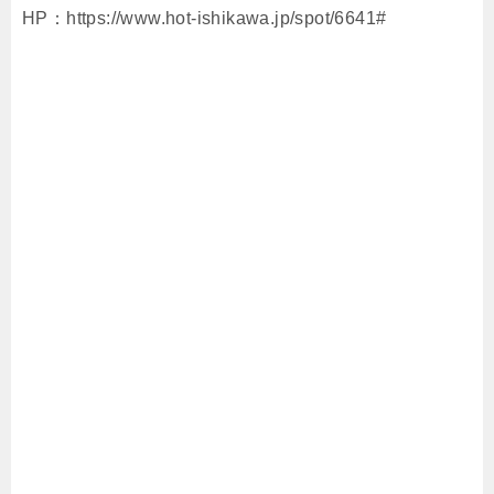
HP：https://www.hot-ishikawa.jp/spot/6641#