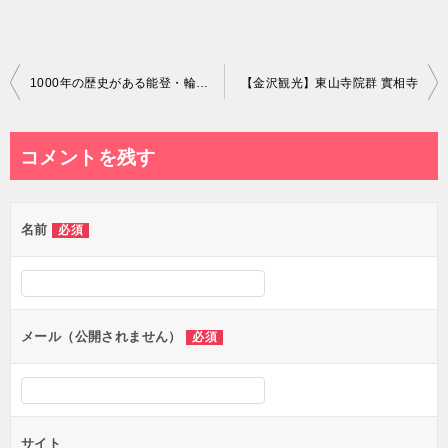
投
1000年の歴史がある能登・輪島の朝市はおばあちゃんが主役でした
【金沢観光】東山寺院群 實相寺
稿
ナ
コメントを残す
ビ
ゲ
名前
必須
ー
シ
ョ
ン
メール（公開されません）
必須
サイト