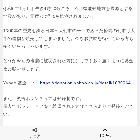
令和6年1月1日 午後4時10分ごろ、石川県能登地方を震源とする
地震があり、震度7の揺れを観測されました。
1300年の歴史を誇る日本三大朝市の一つであった輪島の朝市は大
半の建物が焼失してしまいました。今なお救助を待っている方も
多くいらっしゃいます。
どうか今回の地震に被災された方に少しでも多く届くように募金
をお願い致します。
Yahoo!基金 ：
https://donation.yahoo.co.jp/detail/1630064
また、災害ボランティアは登録制です。
個人でボランティアをご希望される方はこちらよりご登録くださ
い。
1/27より被災地にて活動ができるようになりました。
TOPへ
シェア