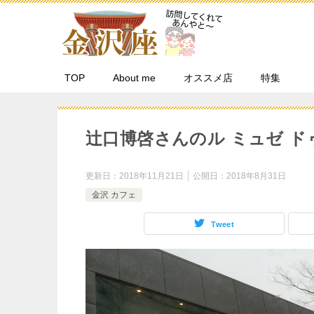
TOP
About me
オススメ店
特集
辻口博啓さんのル ミュゼ 
更新日：
2018年11月21日
公開日：
2018年8月31日
金沢 カフェ
Tweet