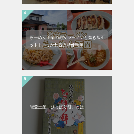
らーめん王蘭の激安ラーメンと焼き飯セ
ット | いしかわ観光特使執筆
能登土産「ひっぱり餅」とは