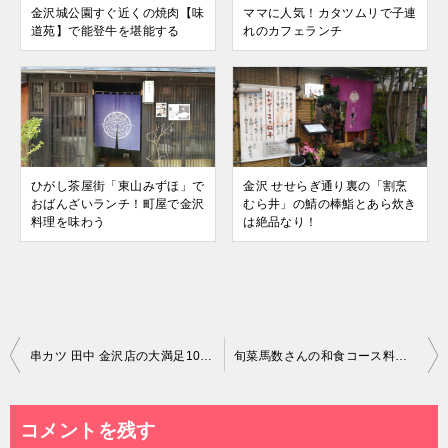
金沢城公園すぐ近くの焼肉【味
ママに人気！カタツムリで子連
道苑】で能登牛を堪能する
れのカフェランチ
ひがし茶屋街「東山みずほ」で
金沢 せせらぎ通り裏の「割烹
おばんざいランチ！町屋で金沢
むら井」の鯖の棒鮨とあら炊き
料理を味わう
は絶品なり！
投
串カツ 田中 金沢店の大満足100円メニュー
旬菜馬数さんの和食コース料理に舌鼓
稿
ナ
コメントを残す