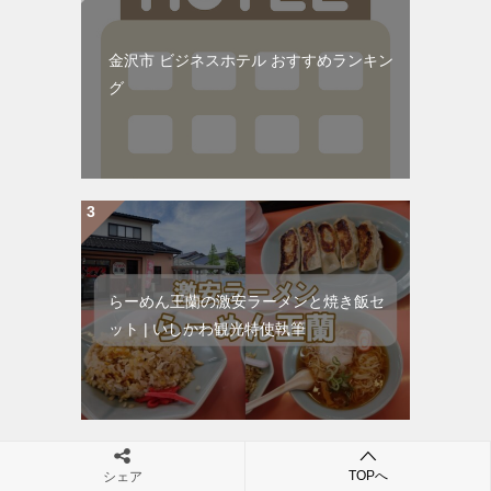
金沢市 ビジネスホテル おすすめランキン
グ
らーめん王蘭の激安ラーメンと焼き飯セ
ット | いしかわ観光特使執筆
TOPへ
シェア