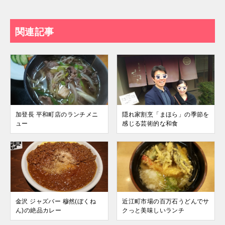
関連記事
加登長 平和町店のランチメニ
隠れ家割烹「まほら」の季節を
ュー
感じる芸術的な和食
金沢 ジャズバー 穆然(ぼくね
近江町市場の百万石うどんでサ
ん)の絶品カレー
クっと美味しいランチ