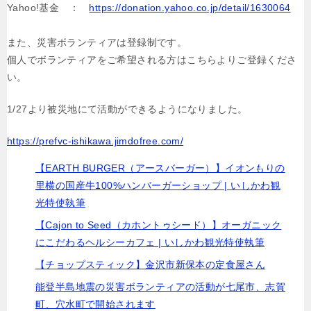
Yahoo!基金 ：
https://donation.yahoo.co.jp/detail/1630064
また、災害ボランティアは登録制です。
個人でボランティアをご希望される方はこちらよりご登録くださ
い。
1/27より被災地にて活動ができるようになりました。
https://prefvc-ishikawa.jimdofree.com/
【EARTH BURGER（アースバーガー）】イオンもりの
里横の国産牛100%ハンバーガーショップ | いしかわ観
光特使執筆
【Cajon to Seed（カホントゥシード）】オーガニック
にこだわるヘルシーカフェ | いしかわ観光特使執筆
【チョップスティック】金沢市新保本の定食屋さん
能登半島地震の災害ボランティアの活動が七尾市、志賀
町、穴水町で開始されます