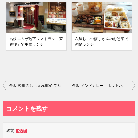
名鉄エムザ地下レストラン「菜
六星むっつぼしさんのお惣菜で
香樓」で中華ランチ
満足ランチ
投
金沢 竪町のおしゃれ町家 フルオブビーンズでランチ
金沢 インドカレー「ホットハウス」は最高峰においしい
稿
ナ
コメントを残す
ビ
ゲ
名前
必須
ー