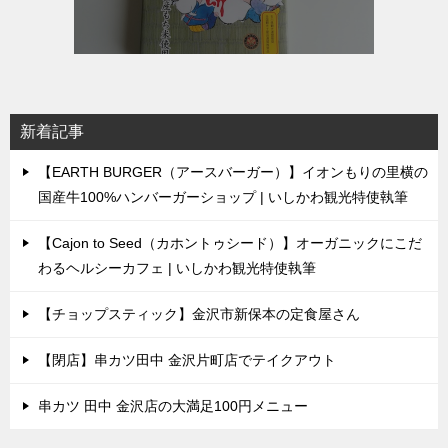
新着記事
【EARTH BURGER（アースバーガー）】イオンもりの里横の
国産牛100%ハンバーガーショップ | いしかわ観光特使執筆
【Cajon to Seed（カホントゥシード）】オーガニックにこだ
わるヘルシーカフェ | いしかわ観光特使執筆
【チョップスティック】金沢市新保本の定食屋さん
【閉店】串カツ田中 金沢片町店でテイクアウト
串カツ 田中 金沢店の大満足100円メニュー