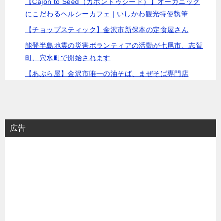
【Cajon to Seed（カホントゥシード）】オーガニック
にこだわるヘルシーカフェ | いしかわ観光特使執筆
【チョップスティック】金沢市新保本の定食屋さん
能登半島地震の災害ボランティアの活動が七尾市、志賀
町、穴水町で開始されます
【あぶら屋】金沢市唯一の油そば、まぜそば専門店
広告