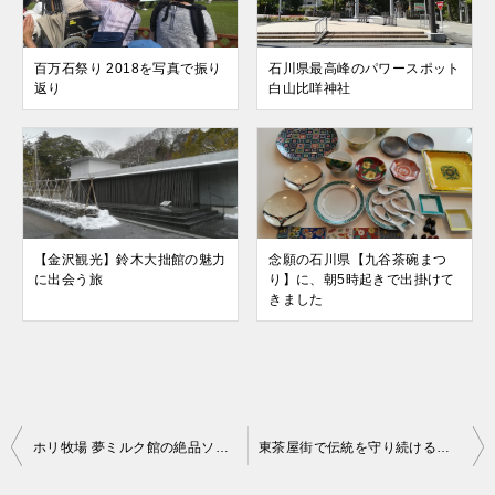
百万石祭り 2018を写真で振り
石川県最高峰のパワースポット
返り
白山比咩神社
【金沢観光】鈴木大拙館の魅力
念願の石川県【九谷茶碗まつ
に出会う旅
り】に、朝5時起きで出掛けて
きました
投
ホリ牧場 夢ミルク館の絶品ソフトクリーム
東茶屋街で伝統を守り続ける高木糀商店
稿