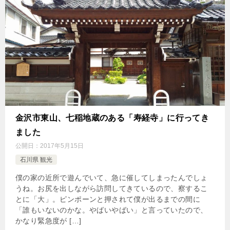
金沢市東山、七稲地蔵のある「寿経寺」に行ってき
ました
公開日：
2017年5月15日
石川県 観光
僕の家の近所で遊んでいて、急に催してしまったんでしょ
うね。お尻を出しながら訪問してきているので、察するこ
とに「大」。ピンポーンと押されて僕が出るまでの間に
「誰もいないのかな。やばいやばい」と言っていたので、
かなり緊急度が […]