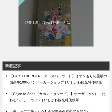
能登土産「ひっぱり餅」とは
新着記事
【EARTH BURGER（アースバーガー）】イオンもりの里横の
国産牛100%ハンバーガーショップ | いしかわ観光特使執筆
【Cajon to Seed（カホントゥシード）】オーガニックにこだ
わるヘルシーカフェ | いしかわ観光特使執筆
【チョップスティック】金沢市新保本の定食屋さん