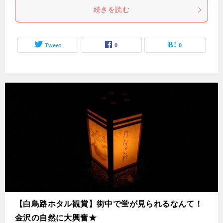
続きを読む
Tweet
0
0
【白鳥路ホタル観賞】街中で蛍が見られるなんて！
金沢の自然に大興奮★