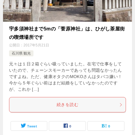
宇多須神社まで5mの「菅原神社」は、ひがし茶屋街
の喫煙場所です
公開日：
2017年5月21日
石川県 観光
元々は１日２箱ぐらい吸っていました。在宅で仕事をして
いたので、チェーンスモーカーであっても問題なかったん
ですよね。ただ、健康オタクのMOKOさんはタバコ嫌い！
今から５年ぐらい前はまだ結婚をしていなかったのです
が、これか […]
続きを読む
Tweet
0
0