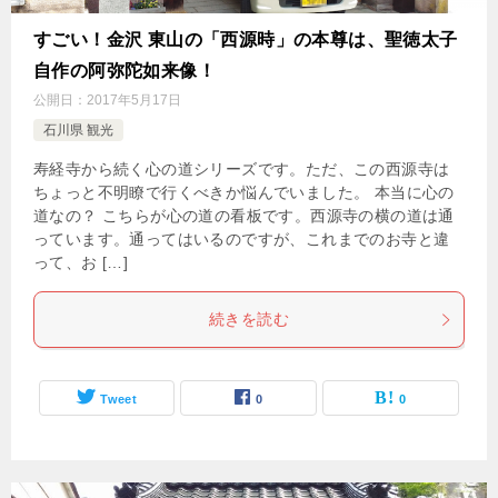
すごい！金沢 東山の「西源時」の本尊は、聖徳太子
自作の阿弥陀如来像！
公開日：
2017年5月17日
石川県 観光
寿経寺から続く心の道シリーズです。ただ、この西源寺は
ちょっと不明瞭で行くべきか悩んでいました。 本当に心の
道なの？ こちらが心の道の看板です。西源寺の横の道は通
っています。通ってはいるのですが、これまでのお寺と違
って、お […]
続きを読む
Tweet
0
0