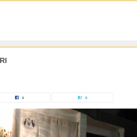
RI
0
0