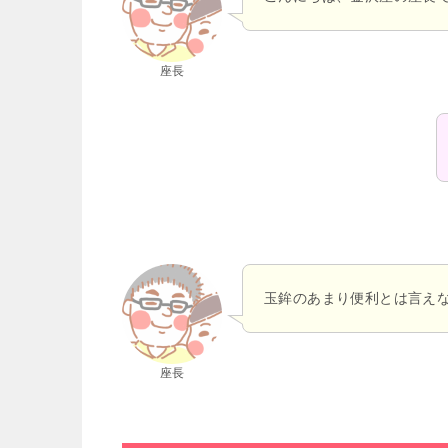
座長
玉鉾のあまり便利とは言え
座長