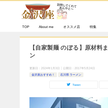
TOP
About me
オススメ店
特集
【自家製麺 のぼる】原材料
ン
更新日：
2024年1月3日
公開日：
2017年5月24日
金沢座おすすめ！
石川県 ラーメン
Tweet