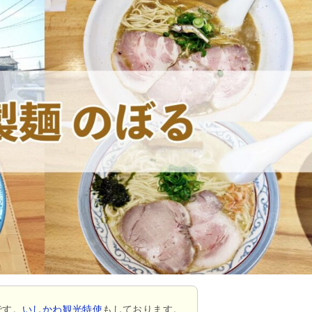
です。
いしかわ観光特使
もしております。